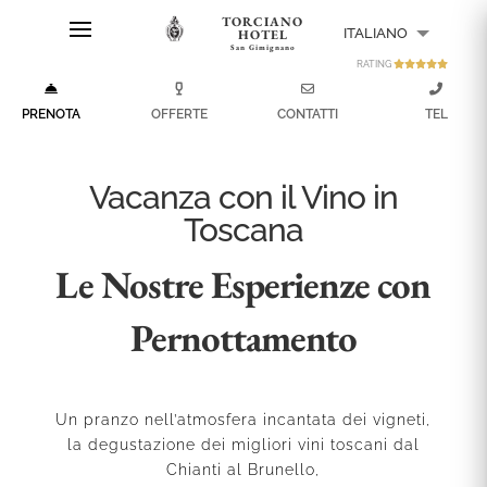
TORCIANO
ITALIANO
HOTEL
San Gimignano
RATING
ENGLISH
PRENOTA
OFFERTE
CONTATTI
TEL
Vacanza con il Vino in
Toscana
Le Nostre Esperienze con
Pernottamento
Un pranzo nell’atmosfera incantata dei vigneti,
la degustazione dei
migliori vini toscani
dal
Chianti al Brunello,