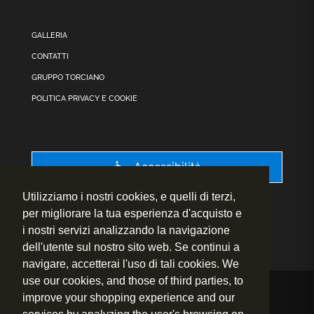
GALLERIA
CONTATTI
GRUPPO TORCIANO
POLITICA PRIVACY E COOKIE
Accessibilità
Utilizziamo i nostri cookies, e quelli di terzi,
per migliorare la tua esperienza d'acquisto e
i nostri servizi analizzando la navigazione
dell'utente sul nostro sito web. Se continui a
navigare, accetterai l'uso di tali cookies. We
use our cookies, and those of third parties, to
improve your shopping experience and our
© 2020 – 2026
Fly to Wine s.r.l. – P.IVA.: 01460730524