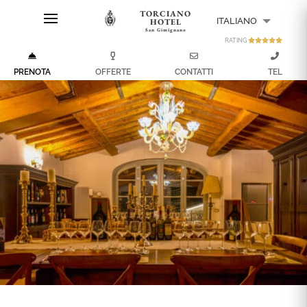
TORCIANO
ITALIANO
HOTEL
San Gimignano
RATING
ENGLISH
PRENOTA
OFFERTE
CONTATTI
TEL