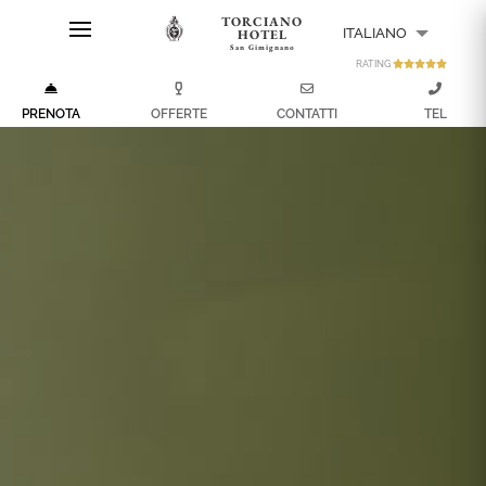
TORCIANO
ITALIANO
HOTEL
San Gimignano
RATING
ENGLISH
PRENOTA
OFFERTE
CONTATTI
TEL