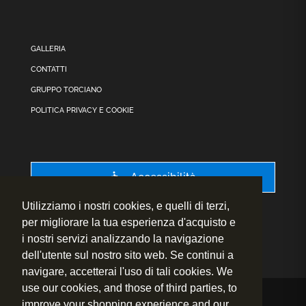
GALLERIA
CONTATTI
GRUPPO TORCIANO
POLITICA PRIVACY E COOKIE
Accessibilità
Utilizziamo i nostri cookies, e quelli di terzi,
per migliorare la tua esperienza d'acquisto e
i nostri servizi analizzando la navigazione
dell'utente sul nostro sito web. Se continui a
navigare, accetterai l'uso di tali cookies. We
use our cookies, and those of third parties, to
improve your shopping experience and our
© 2020 – 2026
Fly to Wine s.r.l. – P.IVA.: 01460730524