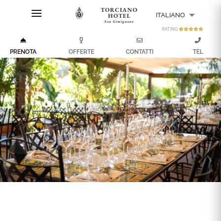
TORCIANO
ITALIANO
HOTEL
San Gimignano
RATING
ENGLISH
PRENOTA
OFFERTE
CONTATTI
TEL